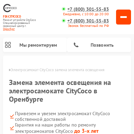
+7 (800) 301-55-83
Ежедневно, с 10:00 до 20:00
FIX-CITYCOCO
+7 (800) 301-55-83
Ремонт устройств CityCoco
Специализированный
Звонок бесплатный по РФ
cервисный центр г.
Оренбург
Мы ремонтируем
Позвонить
бурге
Электросамокат CityCoco замена элемента освещения
Ремонт электросамокатов CityCoco
Замена элемента освещения на
электросамокате CityCoco в
Оренбурге
Привезем и увезем электросамокат CityCoco
собственной доставкой
Гарантия на наши работы по ремонту
до 3-х лет
электросамокатов CityCoco