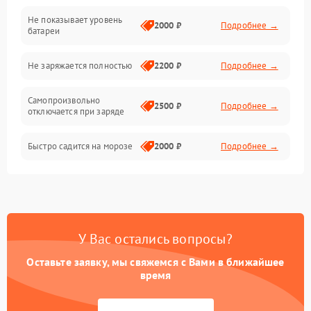
Не показывает уровень
Электроника и управление
2000 ₽
Подробнее →
батареи
Общие поломки
Не заряжается полностью
2200 ₽
Подробнее →
Режим работы
Самопроизвольно
2500 ₽
Подробнее →
отключается при заряде
Проблемы с механикой
Быстро садится на морозе
2000 ₽
Подробнее →
Батарея
Механические повреждения
У Вас остались вопросы?
Оставьте заявку, мы свяжемся с Вами в ближайшее
время