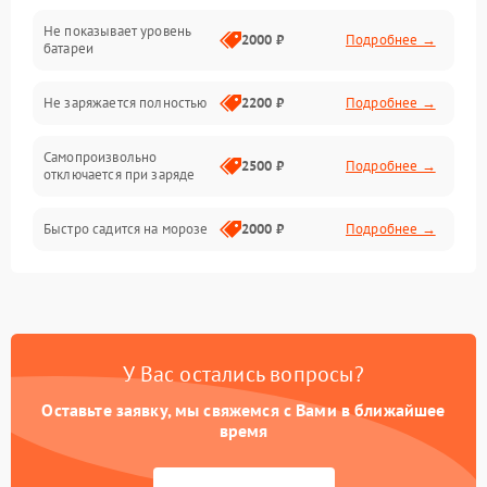
Не показывает уровень
Электроника и управление
2000 ₽
Подробнее →
батареи
Общие поломки
Не заряжается полностью
2200 ₽
Подробнее →
Режим работы
Самопроизвольно
2500 ₽
Подробнее →
отключается при заряде
Проблемы с механикой
Быстро садится на морозе
2000 ₽
Подробнее →
Батарея
Механические повреждения
У Вас остались вопросы?
Оставьте заявку, мы свяжемся с Вами в ближайшее
время