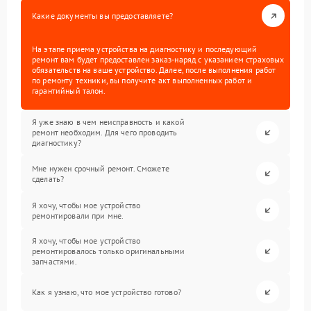
Какие документы вы предоставляете?
На этапе приема устройства на диагностику и последующий
ремонт вам будет предоставлен заказ-наряд с указанием страховых
обязательств на ваше устройство. Далее, после выполнения работ
по ремонту техники, вы получите акт выполненных работ и
гарантийный талон.
Я уже знаю в чем неисправность и какой
ремонт необходим. Для чего проводить
диагностику?
Мне нужен срочный ремонт. Сможете
сделать?
Я хочу, чтобы мое устройство
ремонтировали при мне.
Я хочу, чтобы мое устройство
ремонтировалось только оригинальными
запчастями.
Как я узнаю, что мое устройство готово?