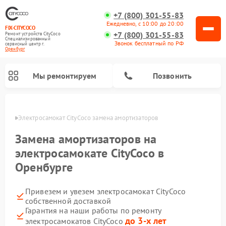
+7 (800) 301-55-83
Ежедневно, с 10:00 до 20:00
FIX-CITYCOCO
+7 (800) 301-55-83
Ремонт устройств CityCoco
Специализированный
Звонок бесплатный по РФ
cервисный центр г.
Оренбург
Мы ремонтируем
Позвонить
бурге
Электросамокат CityCoco замена амортизаторов
Ремонт электросамокатов CityCoco
Замена амортизаторов на
электросамокате CityCoco в
Оренбурге
Привезем и увезем электросамокат CityCoco
собственной доставкой
Гарантия на наши работы по ремонту
до 3-х лет
электросамокатов CityCoco