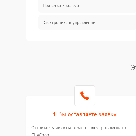
Подвеска и колеса
Электроника и управление
Общие поломки
Режим работы
Э
Проблемы с механикой
Батарея
Механические повреждения
1. Вы оставляете заявку
Оставьте заявку на ремонт электросамоката
CityCoco