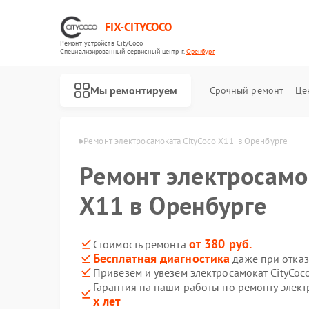
FIX-CITYCOCO
Ремонт устройств CityCoco
Специализированный cервисный центр г.
Оренбург
Мы ремонтируем
Срочный ремонт
Це
Ремонт электросамокатов CityCoco
ityCoco в Оренбурге
Ремонт электросамоката CityCoco X11  в Оренбурге
Ремонт электросамо
X11 в Оренбурге
от 380 руб.
Стоимость ремонта
Бесплатная диагностика
даже при отказ
Привезем и увезем электросамокат CityCoc
Гарантия на наши работы по ремонту элект
х лет