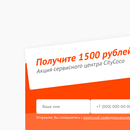
Получите 1500 рубле
Акция сервисного центра CityCoco
Отправляя, Вы соглашаетесь с
политикой конфиденциально