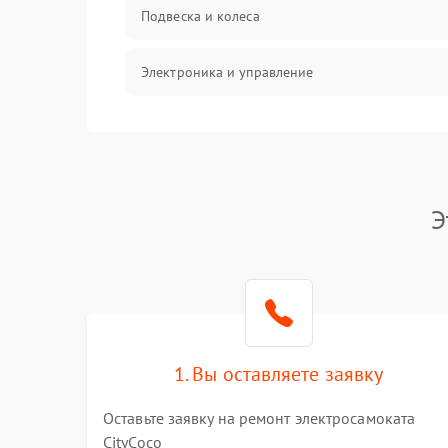
Подвеска и колеса
Электроника и управление
Общие поломки
Режим работы
Э
Проблемы с механикой
Батарея
Механические повреждения
1. Вы оставляете заявку
Оставьте заявку на ремонт электросамоката
CityCoco