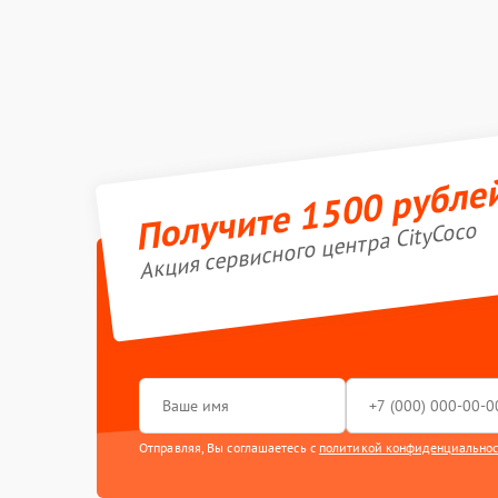
Получите 1500 рубле
Акция сервисного центра CityCoco
Отправляя, Вы соглашаетесь с
политикой конфиденциально