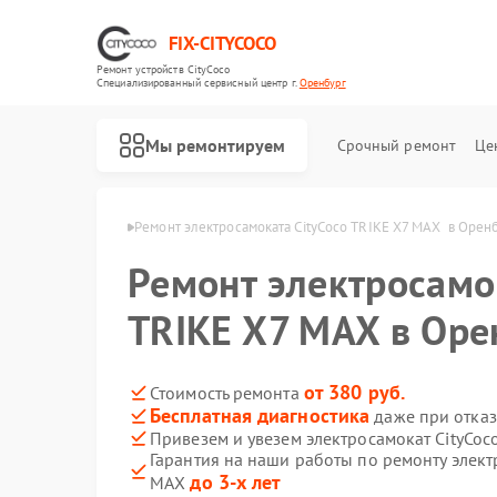
FIX-CITYCOCO
Ремонт устройств CityCoco
Специализированный cервисный центр г.
Оренбург
Мы ремонтируем
Срочный ремонт
Це
Ремонт электросамокатов CityCoco
ityCoco в Оренбурге
Ремонт электросамоката CityCoco TRIKE X7 MAX  в Орен
Ремонт электросамо
TRIKE X7 MAX в Оре
от 380 руб.
Стоимость ремонта
Бесплатная диагностика
даже при отказ
Привезем и увезем электросамокат CityCoc
Гарантия на наши работы по ремонту элект
до 3-х лет
MAX