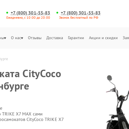
+7 (800) 301-55-83
+7 (800) 301-55-83
Ежедневно, с 10:00 до 20:00
Звонок бесплатный по РФ
ны
О нас
Отзывы
Доставка
Гарантии
Акции и скидки
Зая
бурге
ката CityCoco
нбурге
е
o TRIKE X7 MAX сами
росамокатов CityCoco TRIKE X7