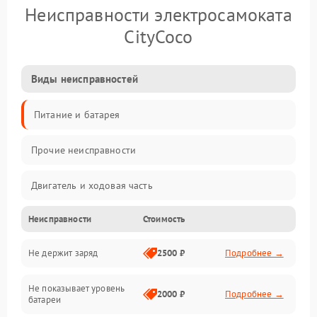
Неисправности электросамоката
CityCoco
Виды неисправностей
Питание и батарея
Прочие неисправности
Двигатель и ходовая часть
Неисправности
Стоимость
Тормоза и безопасность
Не держит заряд
2500 ₽
Подробнее →
Подвеска и колеса
Не показывает уровень
Электроника и управление
2000 ₽
Подробнее →
батареи