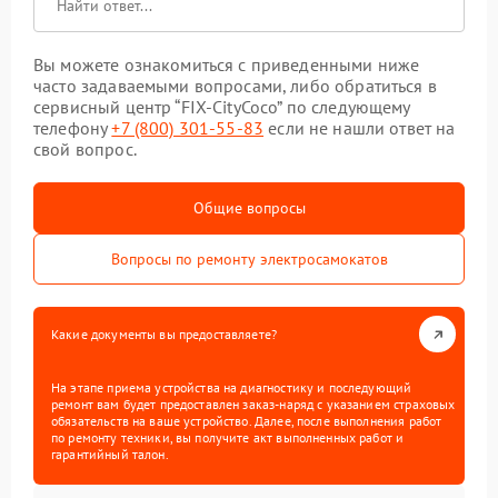
Вы можете ознакомиться с приведенными ниже
часто задаваемыми вопросами, либо обратиться в
сервисный центр “FIX-CityCoco” по следующему
телефону
+7 (800) 301-55-83
если не нашли ответ на
свой вопрос.
Общие вопросы
Вопросы по ремонту электросамокатов
Какие документы вы предоставляете?
На этапе приема устройства на диагностику и последующий
ремонт вам будет предоставлен заказ-наряд с указанием страховых
обязательств на ваше устройство. Далее, после выполнения работ
по ремонту техники, вы получите акт выполненных работ и
гарантийный талон.