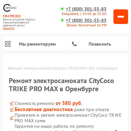
+7 (800) 301-55-83
Ежедневно, с 10:00 до 20:00
FIX-CITYCOCO
+7 (800) 301-55-83
Ремонт устройств CityCoco
Специализированный
Звонок бесплатный по РФ
cервисный центр г.
Оренбург
Мы ремонтируем
Позвонить
бурге
Ремонт электросамоката CityCoco TRIKE PRO MAX  в Оренбурге
Ремонт электросамокатов CityCoco
Ремонт электросамоката CityCoco
TRIKE PRO MAX в Оренбурге
от 380 руб.
Стоимость ремонта
Бесплатная диагностика
даже при отказе
Привезем и увезем электросамокат CityCoco TRIKE
PRO MAX сами
Гарантия на наши работы по ремонту