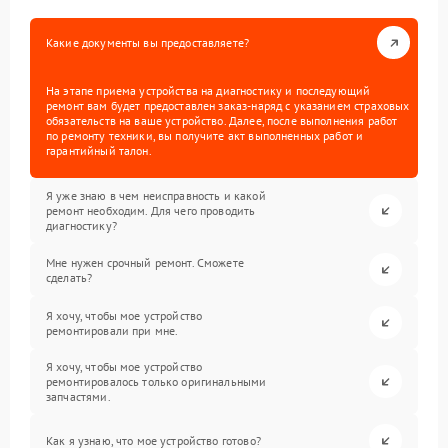
Какие документы вы предоставляете?
На этапе приема устройства на диагностику и последующий
ремонт вам будет предоставлен заказ-наряд с указанием страховых
обязательств на ваше устройство. Далее, после выполнения работ
по ремонту техники, вы получите акт выполненных работ и
гарантийный талон.
Я уже знаю в чем неисправность и какой
ремонт необходим. Для чего проводить
диагностику?
Мне нужен срочный ремонт. Сможете
сделать?
Я хочу, чтобы мое устройство
ремонтировали при мне.
Я хочу, чтобы мое устройство
ремонтировалось только оригинальными
запчастями.
Как я узнаю, что мое устройство готово?