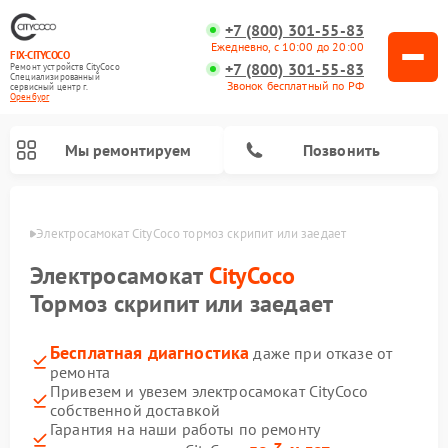
+7 (800) 301-55-83
Ежедневно, с 10:00 до 20:00
FIX-CITYCOCO
+7 (800) 301-55-83
Ремонт устройств CityCoco
Специализированный
Звонок бесплатный по РФ
cервисный центр г.
Оренбург
Мы ремонтируем
Позвонить
бурге
Электросамокат CityCoco тормоз скрипит или заедает
Ремонт электросамокатов CityCoco
Электросамокат
CityCoco
Тормоз скрипит или заедает
Бесплатная диагностика
даже при отказе от
ремонта
Привезем и увезем электросамокат CityCoco
собственной доставкой
Гарантия на наши работы по ремонту