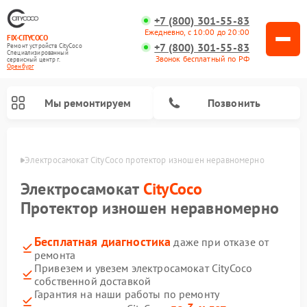
+7 (800) 301-55-83
Ежедневно, с 10:00 до 20:00
FIX-CITYCOCO
+7 (800) 301-55-83
Ремонт устройств CityCoco
Специализированный
Звонок бесплатный по РФ
cервисный центр г.
Оренбург
Мы ремонтируем
Позвонить
бурге
Электросамокат CityCoco протектор изношен неравномерно
Ремонт электросамокатов CityCoco
Электросамокат
CityCoco
Протектор изношен неравномерно
Бесплатная диагностика
даже при отказе от
ремонта
Привезем и увезем электросамокат CityCoco
собственной доставкой
Гарантия на наши работы по ремонту