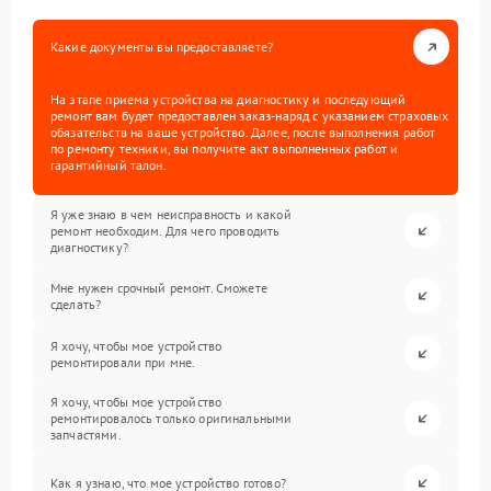
Какие документы вы предоставляете?
На этапе приема устройства на диагностику и последующий
ремонт вам будет предоставлен заказ-наряд с указанием страховых
обязательств на ваше устройство. Далее, после выполнения работ
по ремонту техники, вы получите акт выполненных работ и
гарантийный талон.
Я уже знаю в чем неисправность и какой
ремонт необходим. Для чего проводить
диагностику?
Мне нужен срочный ремонт. Сможете
сделать?
Я хочу, чтобы мое устройство
ремонтировали при мне.
Я хочу, чтобы мое устройство
ремонтировалось только оригинальными
запчастями.
Как я узнаю, что мое устройство готово?