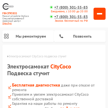
+7 (800) 301-55-83
Ежедневно, с 10:00 до 20:00
FIX-CITYCOCO
+7 (800) 301-55-83
Ремонт устройств CityCoco
Специализированный
Звонок бесплатный по РФ
cервисный центр г.
Оренбург
Мы ремонтируем
Позвонить
бурге
Электросамокат CityCoco подвеска стучит
Ремонт электросамокатов CityCoco
Электросамокат
CityCoco
Подвеска стучит
Бесплатная диагностика
даже при отказе от
ремонта
Привезем и увезем электросамокат CityCoco
собственной доставкой
Гарантия на наши работы по ремонту