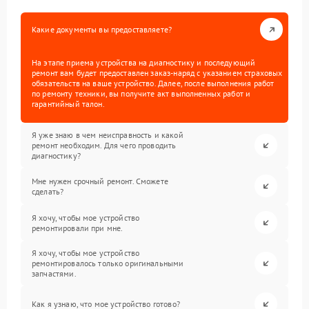
Какие документы вы предоставляете?
На этапе приема устройства на диагностику и последующий
ремонт вам будет предоставлен заказ-наряд с указанием страховых
обязательств на ваше устройство. Далее, после выполнения работ
по ремонту техники, вы получите акт выполненных работ и
гарантийный талон.
Я уже знаю в чем неисправность и какой
ремонт необходим. Для чего проводить
диагностику?
Мне нужен срочный ремонт. Сможете
сделать?
Я хочу, чтобы мое устройство
ремонтировали при мне.
Я хочу, чтобы мое устройство
ремонтировалось только оригинальными
запчастями.
Как я узнаю, что мое устройство готово?