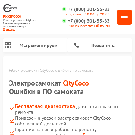
+7 (800) 301-55-83
Ежедневно, с 10:00 до 20:00
FIX-CITYCOCO
+7 (800) 301-55-83
Ремонт устройств CityCoco
Специализированный
Звонок бесплатный по РФ
cервисный центр г.
Оренбург
Мы ремонтируем
Позвонить
бурге
Электросамокат CityCoco ошибки в по самоката
Ремонт электросамокатов CityCoco
Электросамокат
CityCoco
Ошибки в ПО самоката
Бесплатная диагностика
даже при отказе от
ремонта
Привезем и увезем электросамокат CityCoco
собственной доставкой
Гарантия на наши работы по ремонту