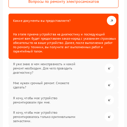
Вопросы по ремонту электросамокатов
Какие документы вы предоставляете?
На этапе приема устройства на диагностику и последующий
ремонт вам будет предоставлен заказ-наряд с указанием страховых
обязательств на ваше устройство. Далее, после выполнения работ
по ремонту техники, вы получите акт выполненных работ и
гарантийный талон.
Я уже знаю в чем неисправность и какой
ремонт необходим. Для чего проводить
диагностику?
Мне нужен срочный ремонт. Сможете
сделать?
Я хочу, чтобы мое устройство
ремонтировали при мне.
Я хочу, чтобы мое устройство
ремонтировалось только оригинальными
запчастями.