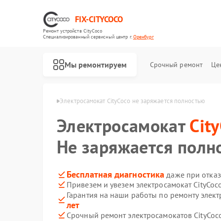
FIX-CITYCOCO
Ремонт устройств CityCoco
Специализированный cервисный центр г.
Оренбург
Мы ремонтируем
Срочный ремонт
Це
Ремонт электросамокатов CityCoco
ityCoco в Оренбурге
Электросамокат CityCoco не заряжается полностью
Электросамокат
Cit
Не заряжается полн
Бесплатная диагностика
даже при отказ
Привезем и увезем электросамокат CityCoc
Гарантия на наши работы по ремонту элект
лет
Срочный ремонт электросамокатов CityCoco