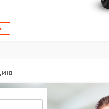
ны
цию