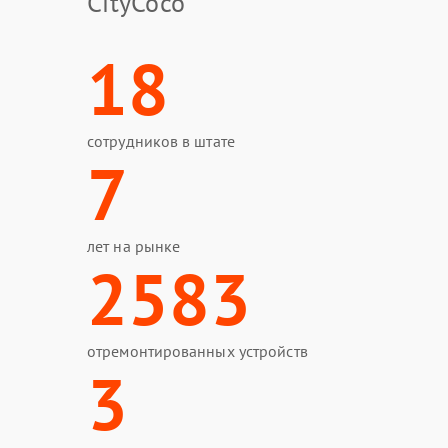
CityCoco
18
сотрудников в штате
7
лет на рынке
2583
отремонтированных устройств
3