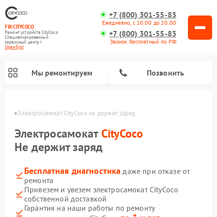
+7 (800) 301-55-83
Ежедневно, с 10:00 до 20:00
FIX-CITYCOCO
+7 (800) 301-55-83
Ремонт устройств CityCoco
Специализированный
Звонок бесплатный по РФ
cервисный центр г.
Оренбург
Мы ремонтируем
Позвонить
бурге
Электросамокат CityCoco не держит заряд
Ремонт электросамокатов CityCoco
Электросамокат
CityCoco
Не держит заряд
Бесплатная диагностика
даже при отказе от
ремонта
Привезем и увезем электросамокат CityCoco
собственной доставкой
Гарантия на наши работы по ремонту