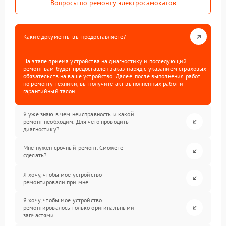
Вопросы по ремонту электросамокатов
Какие документы вы предоставляете?
На этапе приема устройства на диагностику и последующий
ремонт вам будет предоставлен заказ-наряд с указанием страховых
обязательств на ваше устройство. Далее, после выполнения работ
по ремонту техники, вы получите акт выполненных работ и
гарантийный талон.
Я уже знаю в чем неисправность и какой
ремонт необходим. Для чего проводить
диагностику?
Мне нужен срочный ремонт. Сможете
сделать?
Я хочу, чтобы мое устройство
ремонтировали при мне.
Я хочу, чтобы мое устройство
ремонтировалось только оригинальными
запчастями.