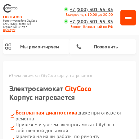
+7 (800) 301-55-83
Ежедневно, с 10:00 до 20:00
FIX-CITYCOCO
+7 (800) 301-55-83
Ремонт устройств CityCoco
Специализированный
Звонок бесплатный по РФ
cервисный центр г.
Оренбург
Мы ремонтируем
Позвонить
бурге
Электросамокат CityCoco корпус нагревается
Ремонт электросамокатов CityCoco
Электросамокат
CityCoco
Корпус нагревается
Бесплатная диагностика
даже при отказе от
ремонта
Привезем и увезем электросамокат CityCoco
собственной доставкой
Гарантия на наши работы по ремонту