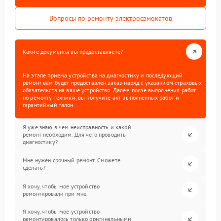
Вопросы по ремонту электросамокатов
Какие документы вы предоставляете?
На этапе приема устройства на диагностику и последующий
ремонт вам будет предоставлен заказ-наряд с указанием страховых
обязательств на ваше устройство. Далее, после выполнения работ
по ремонту техники, вы получите акт выполненных работ и
гарантийный талон.
Я уже знаю в чем неисправность и какой
ремонт необходим. Для чего проводить
диагностику?
Мне нужен срочный ремонт. Сможете
сделать?
Я хочу, чтобы мое устройство
ремонтировали при мне.
Я хочу, чтобы мое устройство
ремонтировалось только оригинальными