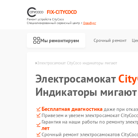
FIX-CITYCOCO
Ремонт устройств CityCoco
Специализированный cервисный центр г.
Оренбург
Мы ремонтируем
Срочный ремонт
Це
Ремонт электросамокатов CityCoco
ityCoco в Оренбурге
Электросамокат CityCoco индикаторы мигают
Электросамокат
Cit
Индикаторы мигают
Бесплатная диагностика
даже при отказ
Привезем и увезем электросамокат CityCoc
Гарантия на наши работы по ремонту элект
лет
Срочный ремонт электросамокатов CityCoco