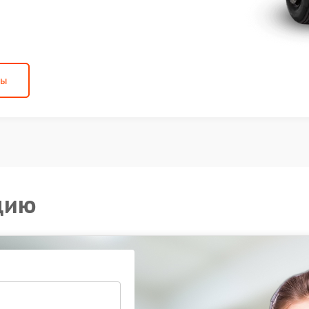
ны
цию