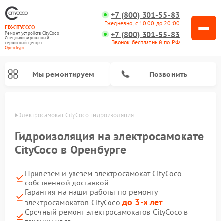
+7 (800) 301-55-83
Ежедневно, с 10:00 до 20:00
FIX-CITYCOCO
+7 (800) 301-55-83
Ремонт устройств CityCoco
Специализированный
Звонок бесплатный по РФ
cервисный центр г.
Оренбург
Мы ремонтируем
Позвонить
бурге
Электросамокат CityCoco гидроизоляция
Ремонт электросамокатов CityCoco
Гидроизоляция на электросамокате
CityCoco в Оренбурге
Привезем и увезем электросамокат CityCoco
собственной доставкой
Гарантия на наши работы по ремонту
до 3-х лет
электросамокатов CityCoco
Срочный ремонт электросамокатов CityCoco в