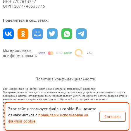
ИНН 7702633247
ОГРН 1077746335776
Поделиться в соц. сетях:
Мы принимаем
все формы оплаты
Политика конфиденциальности
Вся информация на сайте носит исключительно справочный характер.
Товарные знаки используются исключительно для описания устройств, в отношении которых
сервисные центры orn.citycoco-fix.ru предоставляют услуги по ремонту. Услуги оказываются в
неавторизованных сервисных центрах orn.citycoco-fix.ru, которые не связаны с
правообладателями товарных знаков или их официальными представителями.
Ремонт осуществляется для устройств, уже введенных в гражданский оборот в соответствии
Этот сайт использует файлы cookie. Вы можете
со статьей 1487 ГК РФ.
Использование товарных знаков не преследует цели индивидуализации услуг или введения
ознакомиться с
правилами использования
Согласен
потребителей в заблуждение, а служит для информирования о предоставляемых услугах по
ремонту техники указанных брендов.
файлов cookie
Представленная на сайте информация не является публичной офертой, определяемой
положениями Статьи 437(2) Гражданского кодекса РФ