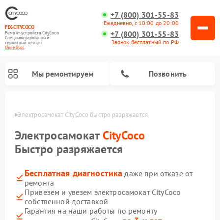
+7 (800) 301-55-83
Ежедневно, с 10:00 до 20:00
FIX-CITYCOCO
+7 (800) 301-55-83
Ремонт устройств CityCoco
Специализированный
Звонок бесплатный по РФ
cервисный центр г.
Оренбург
Мы ремонтируем
Позвонить
бурге
Электросамокат CityCoco быстро разряжается
Ремонт электросамокатов CityCoco
Электросамокат
CityCoco
Быстро разряжается
Бесплатная диагностика
даже при отказе от
ремонта
Привезем и увезем электросамокат CityCoco
собственной доставкой
Гарантия на наши работы по ремонту