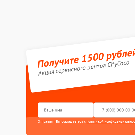
Получите 1500 рубле
Акция сервисного центра CityCoco
Отправляя, Вы соглашаетесь с
политикой конфиденциально