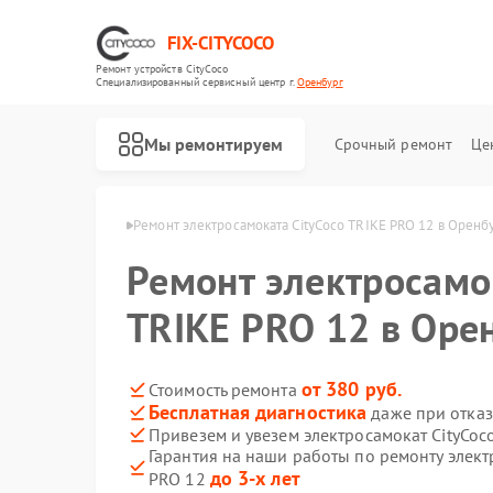
FIX-CITYCOCO
Ремонт устройств CityCoco
Специализированный cервисный центр г.
Оренбург
Мы ремонтируем
Срочный ремонт
Це
Ремонт электросамокатов CityCoco
ityCoco в Оренбурге
Ремонт электросамоката CityCoco TRIKE PRO 12 в Оренб
Ремонт электросамо
TRIKE PRO 12 в Оре
от 380 руб.
Стоимость ремонта
Бесплатная диагностика
даже при отказ
Привезем и увезем электросамокат CityCoc
Гарантия на наши работы по ремонту элект
до 3-х лет
PRO 12