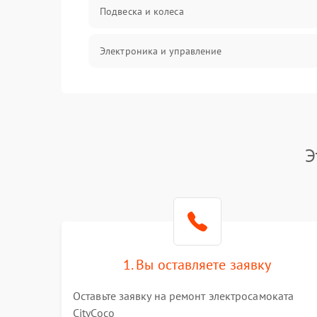
Подвеска и колеса
Электроника и управление
Общие поломки
Режим работы
Э
Проблемы с механикой
Батарея
Механические повреждения
1. Вы оставляете заявку
Оставьте заявку на ремонт электросамоката
CityCoco